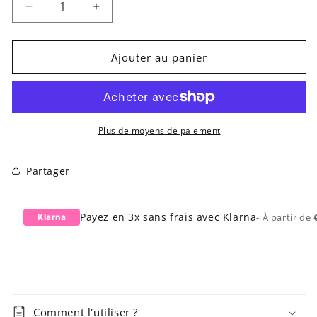
Réduire
Augmenter
la
la
quantité
quantité
de
de
Ajouter au panier
Technic
Technic
|
|
Faux
Faux
ongles
ongles
-
-
Plus de moyens de paiement
Pastel
Pastel
Polka
Polka
Partager
Dot
Dot
Payez en 3x sans frais avec Klarna
- À partir de
Klarna
Comment l'utiliser ?