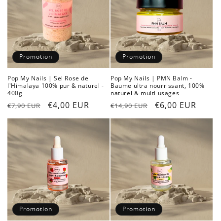
Promotion
Promotion
Pop My Nails | Sel Rose de
Pop My Nails | PMN Balm -
l'Himalaya 100% pur & naturel -
Baume ultra nourrissant, 100%
400g
naturel & multi usages
Prix
Prix
€4,00 EUR
Prix
Prix
€6,00 EUR
€7,90 EUR
€14,90 EUR
habituel
promotionnel
habituel
promotionnel
Promotion
Promotion