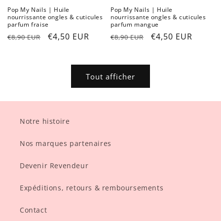
Pop My Nails | Huile
Pop My Nails | Huile
nourrissante ongles & cuticules
nourrissante ongles & cuticules
parfum fraise
parfum mangue
Prix
Prix
€4,50 EUR
Prix
Prix
€4,50 EUR
€8,90 EUR
€8,90 EUR
habituel
promotionnel
habituel
promotionnel
Tout afficher
Notre histoire
Nos marques partenaires
Devenir Revendeur
Expéditions, retours & remboursements
Contact