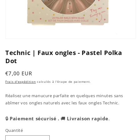
Ouvrir
le
média
Technic | Faux ongles - Pastel Polka
1
Dot
dans
une
fenêtre
Prix
€7,00 EUR
modale
habituel
Frais d'expédition
calculés à l'étape de paiement.
Réalisez une manucure parfaite en quelques minutes sans
abîmer vos ongles naturels avec les faux ongles Technic.
🔒
Paiement sécurisé .
🚚
Livraison rapide
.
Quantité