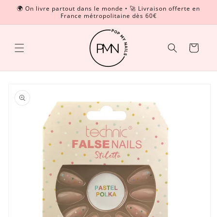
et
🌍 On livre partout dans le monde • 🚀 Livraison offerte en
passer
France métropolitaine dès 60€
Read
au
contenu
the
Privacy
Panier
Policy
Passer aux
informations
produits