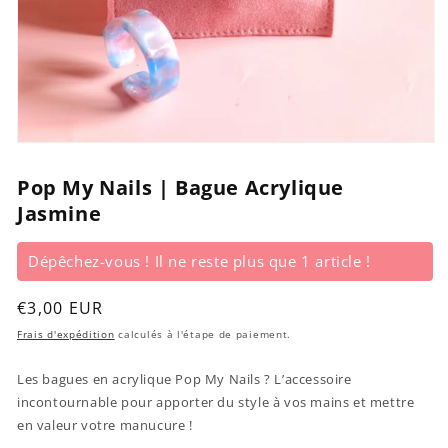
Ouvrir
le
média
Pop My Nails | Bague Acrylique
1
Jasmine
dans
une
fenêtre
modale
Dépêchez-vous ! Il ne reste plus que 1 article !
Prix
€3,00 EUR
habituel
Frais d'expédition
calculés à l'étape de paiement.
Les bagues en acrylique Pop My Nails ? L’accessoire
incontournable pour apporter du style à vos mains et mettre
en valeur votre manucure !