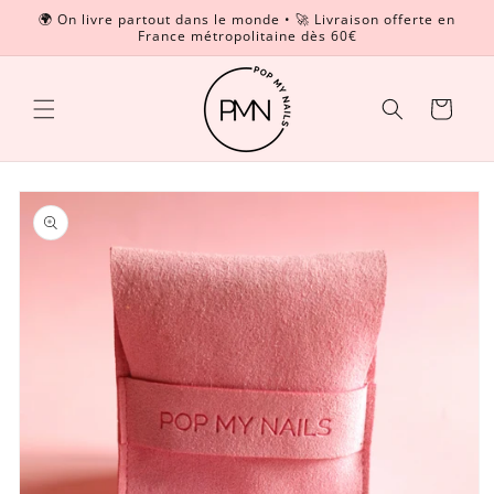
et
🌍 On livre partout dans le monde • 🚀 Livraison offerte en
passer
France métropolitaine dès 60€
Read
au
contenu
the
Privacy
Panier
Policy
Passer aux
informations
produits