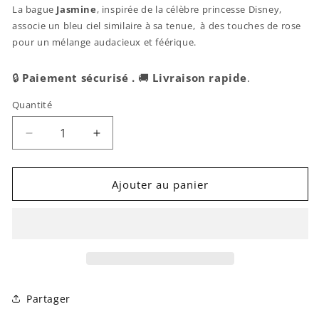
La bague
Jasmine
, inspirée de la célèbre princesse Disney,
associe un bleu ciel similaire à sa tenue, à des touches de rose
pour un mélange audacieux et féérique.
🔒
Paiement sécurisé .
🚚
Livraison rapide
.
Quantité
Réduire
Augmenter
la
la
quantité
quantité
de
de
Ajouter au panier
Pop
Pop
My
My
Nails
Nails
|
|
Bague
Bague
Acrylique
Acrylique
Jasmine
Jasmine
Partager