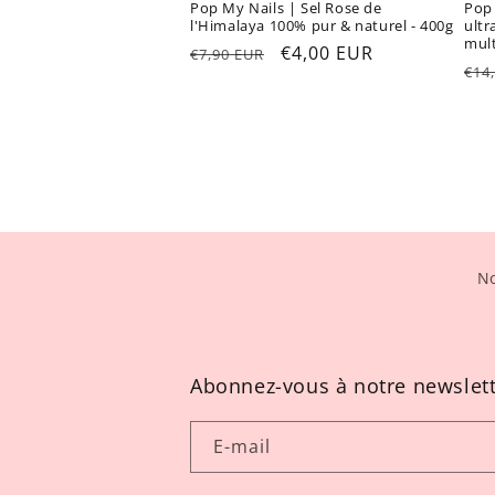
Pop My Nails | Sel Rose de
Pop
l'Himalaya 100% pur & naturel - 400g
ultr
mult
Prix
Prix
€4,00 EUR
€7,90 EUR
Pri
€14
habituel
promotionnel
hab
No
Abonnez-vous à notre newslet
E-mail