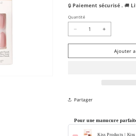
🔒
Paiement sécurisé .
🚚
L
Quantité
Réduire
Augmenter
la
la
quantité
quantité
de
de
Ajouter a
Kiss
Kiss
Products
Products
|
|
Kiss
Kiss
Gel
Gel
Fantasy
Fantasy
-
-
Partager
Windy
Windy
City
City
Pour une manucure parfaite
Kiss Products | Kis