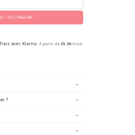
Je les prends ! •
€15,38
€27,90
frais avec Klarna
- À partir de
€5,50
/mois
er ?