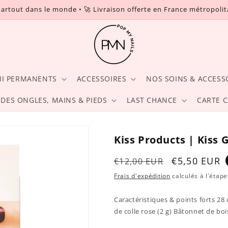
partout dans le monde • 🚀 Livraison offerte en France métropoli
MI PERMANENTS
ACCESSOIRES
NOS SOINS & ACCESS
 DES ONGLES, MAINS & PIEDS
LAST CHANCE
CARTE 
Kiss Products | Kiss 
Prix
Prix
€5,50 EUR
€12,00 EUR
habituel
promotionn
Frais d'expédition
calculés à l'étap
Caractéristiques & points forts 28
de colle rose (2 g) Bâtonnet de boi