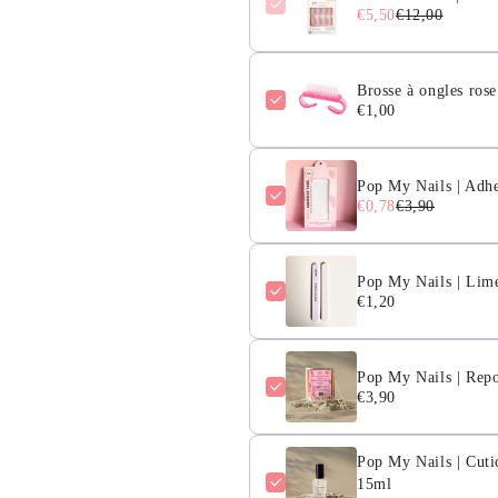
€5,50
€12,00
Brosse à ongles rose
€1,00
Pop My Nails | Adh
€0,78
€3,90
Pop My Nails | Lime
€1,20
Pop My Nails | Repo
€3,90
Pop My Nails | Cuti
15ml