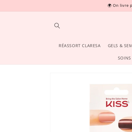
et
🌍 On livre 
passer
Read
au
contenu
the
Privacy
Policy
RÉASSORT CLARESA
GELS & SE
SOINS
Passer aux
informations
produits