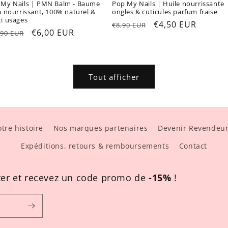
 My Nails | PMN Balm - Baume
Pop My Nails | Huile nourrissante
a nourrissant, 100% naturel &
ongles & cuticules parfum fraise
i usages
Prix
Prix
€4,50 EUR
€8,90 EUR
x
Prix
€6,00 EUR
,90 EUR
habituel
promotionnel
ituel
promotionnel
Tout afficher
tre histoire
Nos marques partenaires
Devenir Revendeu
Expéditions, retours & remboursements
Contact
ter et recevez un code promo de
-15%
!