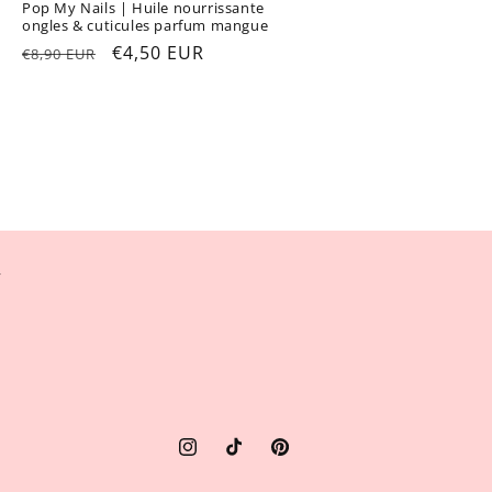
Pop My Nails | Huile nourrissante
ongles & cuticules parfum mangue
Prix
Prix
€4,50 EUR
€8,90 EUR
habituel
promotionnel
r
Instagram
TikTok
Pinterest