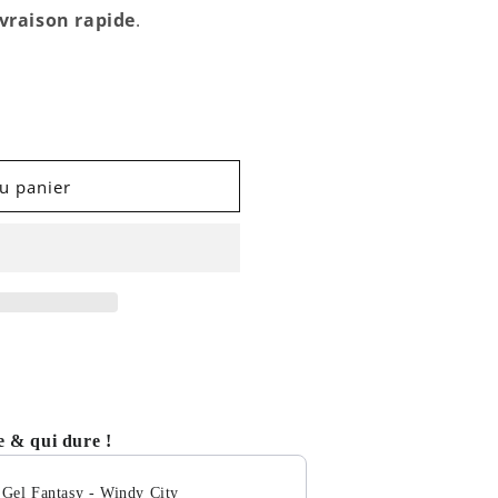
ivraison rapide
.
u panier
 & qui dure !
s Gel Fantasy - Windy City