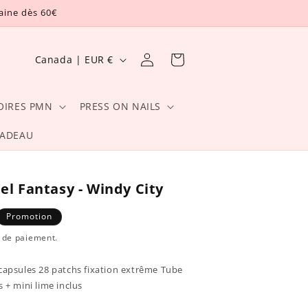
taine dès 60€
P
Connexion
Panier
Canada | EUR €
a
y
OIRES PMN
PRESS ON NAILS
s
CADEAU
/
r
é
Gel Fantasy - Windy City
g
Promotion
i
el
e de paiement.
o
n
 capsules 28 patchs fixation extrême Tube
s + mini lime inclus