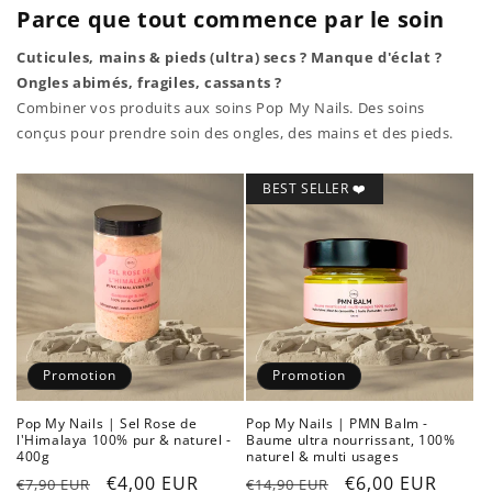
Parce que tout commence par le soin
Cuticules, mains & pieds (ultra) secs ? Manque d'éclat ?
Ongles abimés, fragiles, cassants ?
Combiner vos produits aux soins Pop My Nails. Des soins
conçus pour prendre soin des ongles, des mains et des pieds.
BEST SELLER ❤️
Promotion
Promotion
Pop My Nails | Sel Rose de
Pop My Nails | PMN Balm -
l'Himalaya 100% pur & naturel -
Baume ultra nourrissant, 100%
400g
naturel & multi usages
Prix
Prix
€4,00 EUR
Prix
Prix
€6,00 EUR
€7,90 EUR
€14,90 EUR