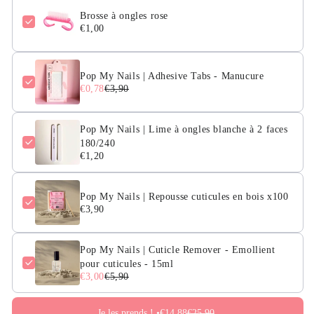
Brosse à ongles rose
€1,00
Pop My Nails | Adhesive Tabs - Manucure
€0,78
€3,90
Pop My Nails | Lime à ongles blanche à 2 faces
180/240
€1,20
Pop My Nails | Repousse cuticules en bois x100
€3,90
Pop My Nails | Cuticle Remover - Emollient
pour cuticules - 15ml
€3,00
€5,90
Je les prends ! •
€14,88
€25,90