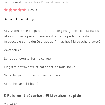
habituel
promotionnel
Frais d'expédition
calculés à l'étape de paiement.
1 avis
1
(1)
total
des
Soyez tendance jusqu’au bout des ongles grâce à ces capsules
critiques
ultra simples à poser ! Tenue extrême : la pédicure reste
impeccable sur la durée grâce au film adhésif bi couche breveté.
24 capsules
Longueur courte, forme carrée
Lingette nettoyante et bâtonnet de bois inclus
Sans danger pour les ongles naturels
Se retire sans difficulté
🔒
Paiement sécurisé .
🚚
Livraison rapide
.
Quantité