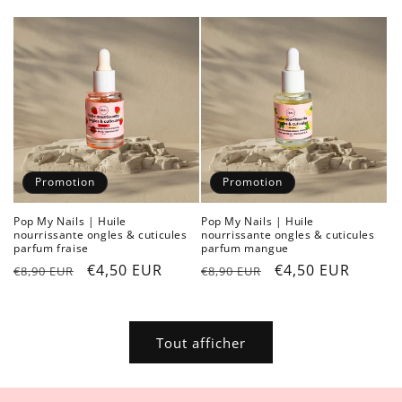
habituel
promotionnel
habituel
promotionnel
Promotion
Promotion
Pop My Nails | Huile
Pop My Nails | Huile
nourrissante ongles & cuticules
nourrissante ongles & cuticules
parfum fraise
parfum mangue
Prix
Prix
€4,50 EUR
Prix
Prix
€4,50 EUR
€8,90 EUR
€8,90 EUR
habituel
promotionnel
habituel
promotionnel
Tout afficher