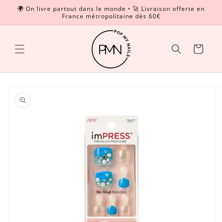
et
🌍 On livre partout dans le monde • 🚀 Livraison offerte en
passer
France métropolitaine dès 60€
Read
au
contenu
the
Privacy
Panier
Policy
Passer aux
informations
produits