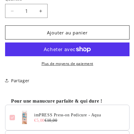
Réduire
Augmenter
la
la
quantité
quantité
de
de
Ajouter au panier
imPRESS
imPRESS
Press-
Press-
on
on
Pedicure
Pedicure
-
-
Plus de moyens de paiement
Aqua
Aqua
Partager
Pour une manucure parfaite & qui dure !
imPRESS Press-on Pedicure - Aqua
€5,00
€10,00