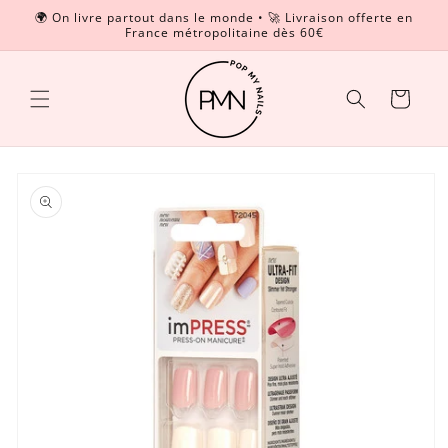
et
🌍 On livre partout dans le monde • 🚀 Livraison offerte en
passer
France métropolitaine dès 60€
Read
au
contenu
the
Privacy
Panier
Policy
Passer aux
informations
produits