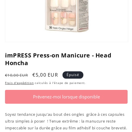
Ouvrir
le
média
imPRESS Press-on Manicure - Head
1
Honcha
dans
une
fenêtre
Prix
Prix
€5,00 EUR
Épuisé
modale
€10,00 EUR
habituel
promotionnel
Frais d'expédition
calculés à l'étape de paiement.
Prévenez-moi lorsque disponible
Soyez tendance jusqu’au bout des ongles grâce à ces capsules
ultra simples à poser ! Tenue extrême : la manucure reste
impeccable sur la durée grâce au film adhésif bi couche breveté.