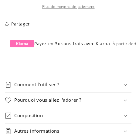
Manicure
Manicure
-
-
Plus de moyens de paiement
Head
Head
Honcha
Honcha
Partager
Payez en 3x sans frais avec Klarna
- À partir de
Klarna
Comment l'utiliser ?
Pourquoi vous allez l'adorer ?
Composition
Autres informations