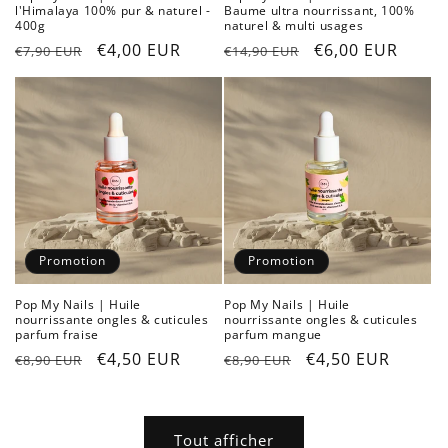
l'Himalaya 100% pur & naturel -
Baume ultra nourrissant, 100%
400g
naturel & multi usages
Prix
Prix
€4,00 EUR
Prix
Prix
€6,00 EUR
€7,90 EUR
€14,90 EUR
habituel
promotionnel
habituel
promotionnel
Promotion
Promotion
Pop My Nails | Huile
Pop My Nails | Huile
nourrissante ongles & cuticules
nourrissante ongles & cuticules
parfum fraise
parfum mangue
Prix
Prix
€4,50 EUR
Prix
Prix
€4,50 EUR
€8,90 EUR
€8,90 EUR
habituel
promotionnel
habituel
promotionnel
Tout afficher