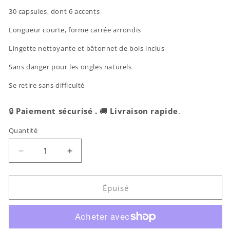
30 capsules, dont 6 accents
Longueur courte, forme carrée arrondis
Lingette nettoyante et bâtonnet de bois inclus
Sans danger pour les ongles naturels
Se retire sans difficulté
🔒
Paiement sécurisé .
🚚
Livraison rapide
.
Quantité
Réduire
Augmenter
la
la
quantité
quantité
de
de
Épuisé
imPRESS
imPRESS
Press-
Press-
on
on