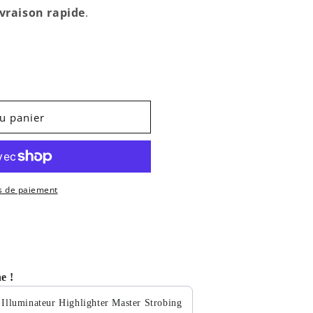
ivraison rapide
.
u panier
s de paiement
e !
Illuminateur Highlighter Master Strobing