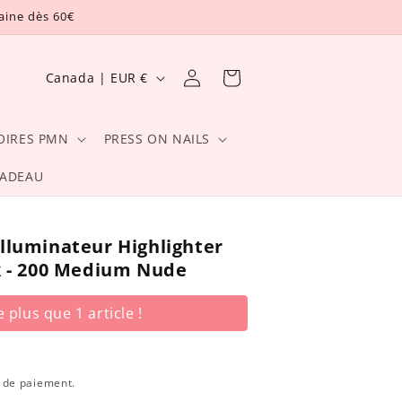
taine dès 60€
P
Connexion
Panier
Canada | EUR €
a
y
OIRES PMN
PRESS ON NAILS
s
CADEAU
/
r
é
lluminateur Highlighter
g
k - 200 Medium Nude
i
 plus que 1 article !
o
n
e de paiement.