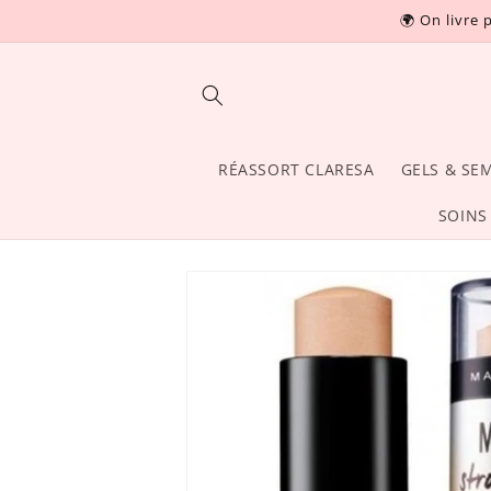
et
🌍 On livre 
passer
Read
au
contenu
the
Privacy
Policy
RÉASSORT CLARESA
GELS & SE
SOINS
Passer aux
informations
produits