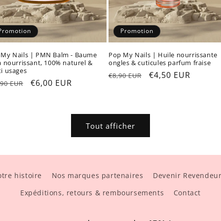
Promotion
Promotion
 My Nails | PMN Balm - Baume
Pop My Nails | Huile nourrissante
a nourrissant, 100% naturel &
ongles & cuticules parfum fraise
i usages
Prix
Prix
€4,50 EUR
€8,90 EUR
x
Prix
€6,00 EUR
,90 EUR
habituel
promotionnel
ituel
promotionnel
Tout afficher
tre histoire
Nos marques partenaires
Devenir Revendeu
Expéditions, retours & remboursements
Contact