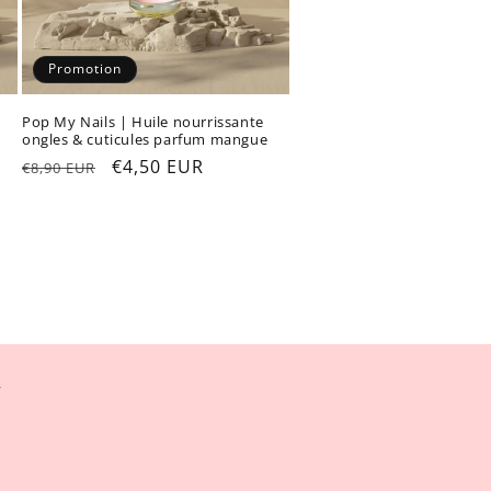
Promotion
Pop My Nails | Huile nourrissante
ongles & cuticules parfum mangue
Prix
Prix
€4,50 EUR
€8,90 EUR
habituel
promotionnel
r