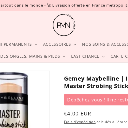
partout dans le monde • 🚀 Livraison offerte en France métropoli
MI PERMANENTS
ACCESSOIRES
NOS SOINS & ACCESS
 DES ONGLES, MAINS & PIEDS
LAST CHANCE
CARTE 
Gemey Maybelline | I
Master Strobing Stic
Dépêchez-vous ! Il ne reste
Prix
€4,00 EUR
habituel
Frais d'expédition
calculés à l'étap