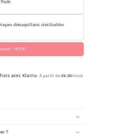
 Nude
isques démaquillants réutilisables
Je les prends ! •
€9,00
frais avec Klarna
- À partir de
€4,00
/mois
er ?