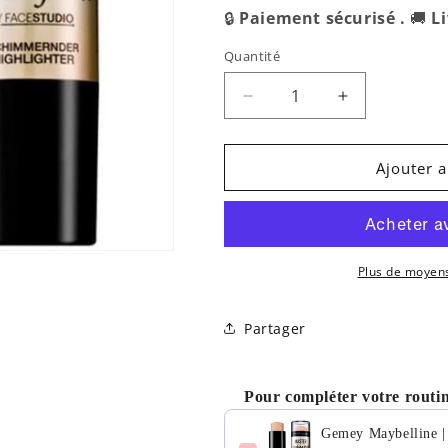
🔒
Paiement sécurisé .
🚚
L
Quantité
Réduire
Augmenter
la
la
quantité
quantité
de
de
Ajouter a
Gemey
Gemey
Maybelline
Maybelline
|
|
Illuminateur
Illuminateur
Highlighter
Highlighter
Plus de moyen
Master
Master
Strobing
Strobing
Partager
Stick
Stick
-
-
200
200
Pour compléter votre routin
Medium
Medium
Nude
Nude
Gemey Maybelline | 