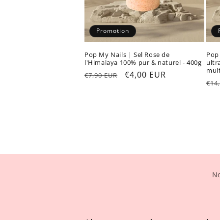
Promotion
Pop My Nails | Sel Rose de
Pop
l'Himalaya 100% pur & naturel - 400g
ultr
mult
Prix
Prix
€4,00 EUR
€7,90 EUR
Pri
€14
habituel
promotionnel
hab
No