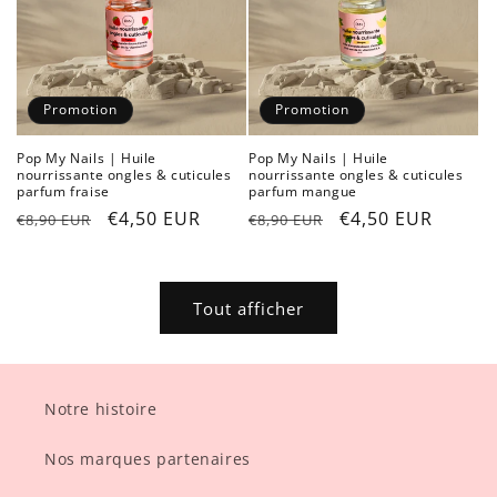
Promotion
Promotion
Pop My Nails | Huile
Pop My Nails | Huile
nourrissante ongles & cuticules
nourrissante ongles & cuticules
parfum fraise
parfum mangue
Prix
Prix
€4,50 EUR
Prix
Prix
€4,50 EUR
€8,90 EUR
€8,90 EUR
habituel
promotionnel
habituel
promotionnel
Tout afficher
Notre histoire
Nos marques partenaires