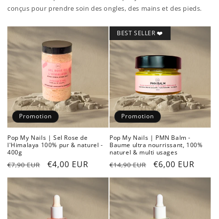
conçus pour prendre soin des ongles, des mains et des pieds.
BEST SELLER ❤️
Promotion
Promotion
Pop My Nails | Sel Rose de
Pop My Nails | PMN Balm -
l'Himalaya 100% pur & naturel -
Baume ultra nourrissant, 100%
400g
naturel & multi usages
Prix
Prix
€4,00 EUR
Prix
Prix
€6,00 EUR
€7,90 EUR
€14,90 EUR
habituel
promotionnel
habituel
promotionnel