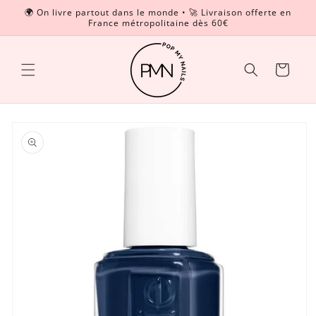
et
🌍 On livre partout dans le monde • 🚀 Livraison offerte en
passer
France métropolitaine dès 60€
Read
au
contenu
the
Privacy
Panier
Policy
Passer aux
informations
produits