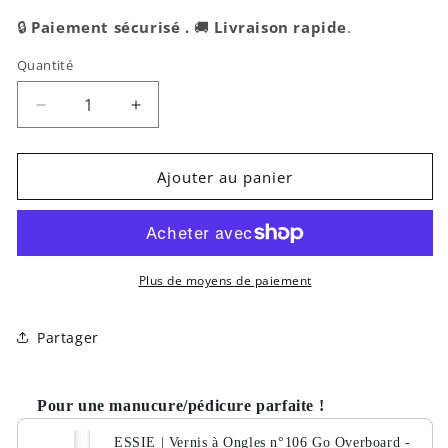
🔒
Paiement sécurisé .
🚚
Livraison rapide
.
Quantité
Réduire
Augmenter
la
la
quantité
quantité
de
de
Ajouter au panier
ESSIE
ESSIE
|
|
Vernis
Vernis
à
à
Ongles
Ongles
Plus de moyens de paiement
n°106
n°106
Go
Go
Partager
Overboard
Overboard
-
-
13,5
13,5
Pour une manucure/pédicure parfaite !
ml
ml
ESSIE | Vernis à Ongles n°106 Go Overboard -