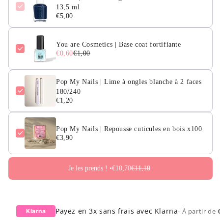
13,5 ml
€5,00
You are Cosmetics | Base coat fortifiante
€0,60
€1,00
Pop My Nails | Lime à ongles blanche à 2 faces
180/240
€1,20
Pop My Nails | Repousse cuticules en bois x100
€3,90
Je les prends ! •
€10,70
€11,10
Payez en 3x sans frais avec Klarna
- À partir de
Klarna