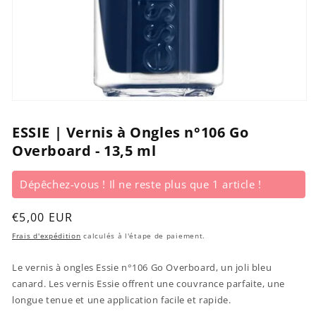
Ouvrir
le
média
ESSIE | Vernis à Ongles n°106 Go
1
Overboard - 13,5 ml
dans
une
fenêtre
modale
Dépêchez-vous ! Il ne reste plus que 1 article !
Prix
€5,00 EUR
habituel
Frais d'expédition
calculés à l'étape de paiement.
Le vernis à ongles Essie n°106 Go Overboard, un joli bleu
canard. Les vernis Essie offrent une couvrance parfaite, une
longue tenue et une application facile et rapide.