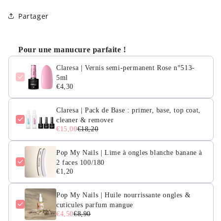
n°513-
n°513-
Partager
5ml
5ml
Pour une manucure parfaite !
Claresa | Vernis semi-permanent Rose n°513-
5ml
€4,30
Claresa | Pack de Base : primer, base, top coat,
cleaner & remover
€15,00
€18,20
Pop My Nails | Lime à ongles blanche banane à
2 faces 100/180
€1,20
Pop My Nails | Huile nourrissante ongles &
cuticules parfum mangue
€4,50
€8,90