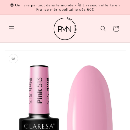
et
🌍 On livre partout dans le monde • 🚀 Livraison offerte en
passer
France métropolitaine dès 60€
Read
au
contenu
the
Privacy
Panier
Policy
Passer aux
informations
produits