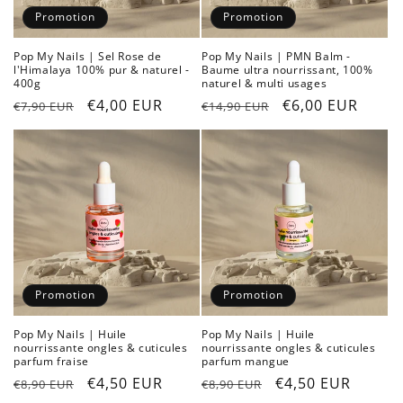
Promotion
Promotion
Pop My Nails | Sel Rose de
Pop My Nails | PMN Balm -
l'Himalaya 100% pur & naturel -
Baume ultra nourrissant, 100%
400g
naturel & multi usages
Prix
Prix
€4,00 EUR
Prix
Prix
€6,00 EUR
€7,90 EUR
€14,90 EUR
habituel
promotionnel
habituel
promotionnel
Promotion
Promotion
Pop My Nails | Huile
Pop My Nails | Huile
nourrissante ongles & cuticules
nourrissante ongles & cuticules
parfum fraise
parfum mangue
Prix
Prix
€4,50 EUR
Prix
Prix
€4,50 EUR
€8,90 EUR
€8,90 EUR