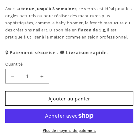
Avec sa
tenue jusqu’à 3 semaines
, ce vernis est idéal pour les
ongles naturels ou pour réaliser des manucures plus
sophistiquées, comme le baby boomer, la french manucure ou
des créations nail art. Disponible en
flacon de 5 g
, il est
pratique à utiliser à la maison comme en salon professionnel.
🔒
Paiement sécurisé .
🚚
Livraison rapide
.
Quantité
Réduire
Augmenter
la
la
quantité
quantité
de
de
Ajouter au panier
Claresa
Claresa
|
|
Vernis
Vernis
semi-
semi-
permanent
permanent
Plus de moyens de paiement
Rose
Rose