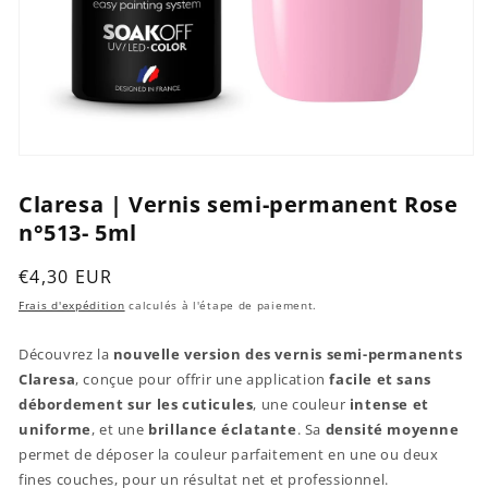
Ouvrir
le
média
Claresa | Vernis semi-permanent Rose
1
n°513- 5ml
dans
une
fenêtre
Prix
€4,30 EUR
modale
habituel
Frais d'expédition
calculés à l'étape de paiement.
Découvrez la
nouvelle version des vernis semi-permanents
Claresa
, conçue pour offrir une application
facile et sans
débordement sur les cuticules
, une couleur
intense et
uniforme
, et une
brillance éclatante
. Sa
densité moyenne
permet de déposer la couleur parfaitement en une ou deux
fines couches, pour un résultat net et professionnel.