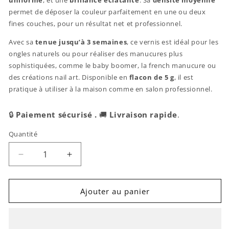
uniforme
, et une
brillance éclatante
. Sa
densité moyenne
permet de déposer la couleur parfaitement en une ou deux
fines couches, pour un résultat net et professionnel.
Avec sa
tenue jusqu’à 3 semaines
, ce vernis est idéal pour les
ongles naturels ou pour réaliser des manucures plus
sophistiquées, comme le baby boomer, la french manucure ou
des créations nail art. Disponible en
flacon de 5 g
, il est
pratique à utiliser à la maison comme en salon professionnel.
🔒
Paiement sécurisé .
🚚
Livraison rapide
.
Quantité
Réduire
Augmenter
la
la
quantité
quantité
de
de
Ajouter au panier
Claresa
Claresa
|
|
Vernis
Vernis