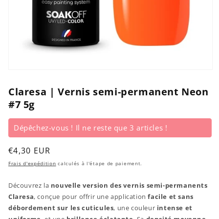
Ouvrir
le
média
Claresa | Vernis semi-permanent Neon
1
#7 5g
dans
une
fenêtre
modale
Dépêchez-vous ! Il ne reste que 3 articles !
Prix
€4,30 EUR
habituel
Frais d'expédition
calculés à l'étape de paiement.
Découvrez la
nouvelle version des vernis semi-permanents
Claresa
, conçue pour offrir une application
facile et sans
débordement sur les cuticules
, une couleur
intense et