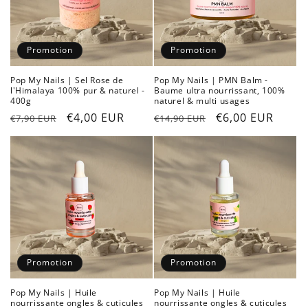
Promotion
Promotion
Pop My Nails | Sel Rose de
Pop My Nails | PMN Balm -
l'Himalaya 100% pur & naturel -
Baume ultra nourrissant, 100%
400g
naturel & multi usages
Prix
Prix
€4,00 EUR
Prix
Prix
€6,00 EUR
€7,90 EUR
€14,90 EUR
habituel
promotionnel
habituel
promotionnel
Promotion
Promotion
Pop My Nails | Huile
Pop My Nails | Huile
nourrissante ongles & cuticules
nourrissante ongles & cuticules