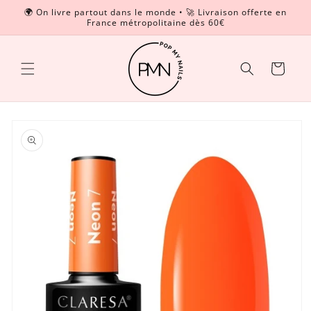
et
🌍 On livre partout dans le monde • 🚀 Livraison offerte en
passer
France métropolitaine dès 60€
Read
au
contenu
the
Privacy
Panier
Policy
Passer aux
informations
produits