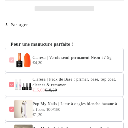
semi-
semi-
permanent
permanent
Neon
Neon
#7
#7
Partager
5g
5g
Pour une manucure parfaite !
Claresa | Vernis semi-permanent Neon #7 5g
€4,30
Claresa | Pack de Base : primer, base, top coat,
cleaner & remover
€15,00
€18,20
Pop My Nails | Lime à ongles blanche banane à
2 faces 100/180
€1,20