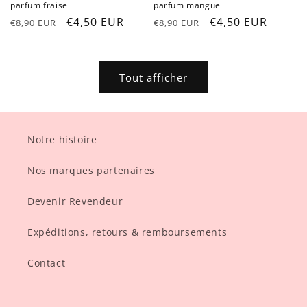
parfum fraise
parfum mangue
Prix
Prix
€4,50 EUR
Prix
Prix
€4,50 EUR
€8,90 EUR
€8,90 EUR
habituel
promotionnel
habituel
promotionnel
Tout afficher
Notre histoire
Nos marques partenaires
Devenir Revendeur
Expéditions, retours & remboursements
Contact