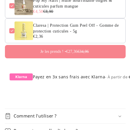
Pop My Nails | Huile nourrissante ongles &
cuticules parfum mangue
€4,50
€8,90
Claresa | Protection Gum Peel Off - Gomme de
protection cuticules - 5g
€2,36
Je les prends ! •
€27,36
€34,96
Payez en 3x sans frais avec Klarna
- À partir de
Klarna
Comment l'utiliser ?