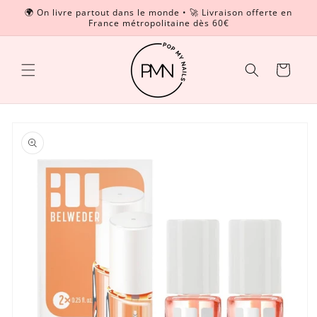
et
🌍 On livre partout dans le monde • 🚀 Livraison offerte en
passer
France métropolitaine dès 60€
Read
au
contenu
the
Privacy
Panier
Policy
Passer aux
informations
produits