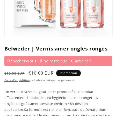
Ouvrir
le
média
Belweder | Vernis amer ongles rongés
1
dans
une
Dépêchez-vous ! Il ne reste que 10 articles !
fenêtre
modale
Prix
Prix
€10,00 EUR
Promotion
€15,00 EUR
habituel
promotionnel
Frais d'expédition
calculés à l'étape de paiement.
Un vernis discret au goût amer prononcé qui combat
efficacement l’habitude peu hygiénique de se ronger les
ongles.Le goût amer persiste environ 48h dès son
application.Sa formule est riche en Benzoate de Denatonium,
un composé naturel le plus amer connu. La substance n’est pas