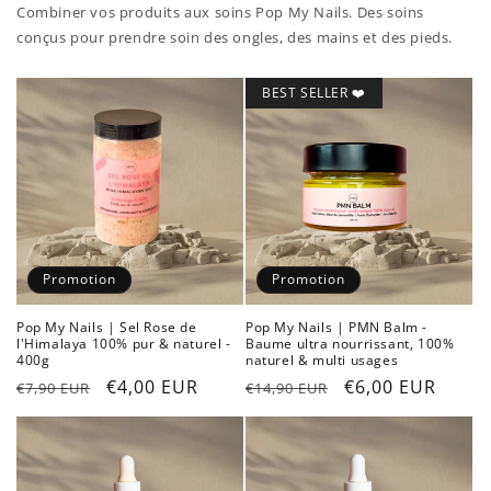
Combiner vos produits aux soins Pop My Nails. Des soins
conçus pour prendre soin des ongles, des mains et des pieds.
BEST SELLER ❤️
Promotion
Promotion
Pop My Nails | Sel Rose de
Pop My Nails | PMN Balm -
l'Himalaya 100% pur & naturel -
Baume ultra nourrissant, 100%
400g
naturel & multi usages
Prix
Prix
€4,00 EUR
Prix
Prix
€6,00 EUR
€7,90 EUR
€14,90 EUR
habituel
promotionnel
habituel
promotionnel