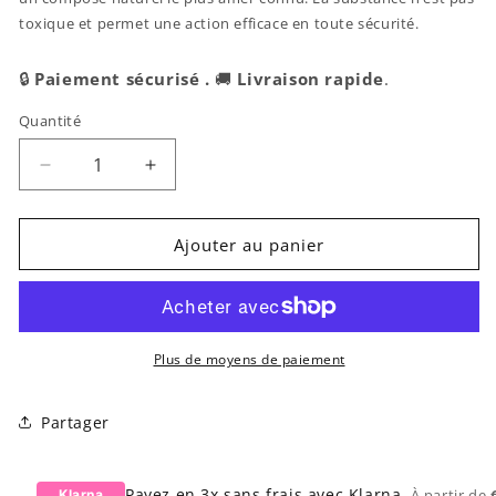
toxique et permet une action efficace en toute sécurité.
🔒
Paiement sécurisé .
🚚
Livraison rapide
.
Quantité
Réduire
Augmenter
la
la
quantité
quantité
de
de
Ajouter au panier
Belweder
Belweder
|
|
Vernis
Vernis
amer
amer
ongles
ongles
Plus de moyens de paiement
rongés
rongés
Partager
Payez en 3x sans frais avec Klarna
- À partir de
Klarna