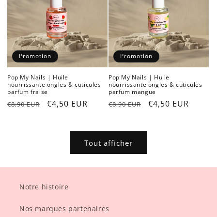
Promotion
Promotion
Pop My Nails | Huile
Pop My Nails | Huile
nourrissante ongles & cuticules
nourrissante ongles & cuticules
parfum fraise
parfum mangue
Prix
Prix
€4,50 EUR
Prix
Prix
€4,50 EUR
€8,90 EUR
€8,90 EUR
habituel
promotionnel
habituel
promotionnel
Tout afficher
Notre histoire
Nos marques partenaires