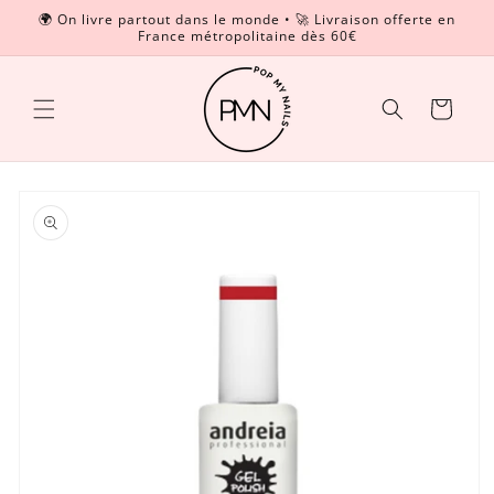
et
🌍 On livre partout dans le monde • 🚀 Livraison offerte en
passer
France métropolitaine dès 60€
Read
au
contenu
the
Privacy
Panier
Policy
Passer aux
informations
produits