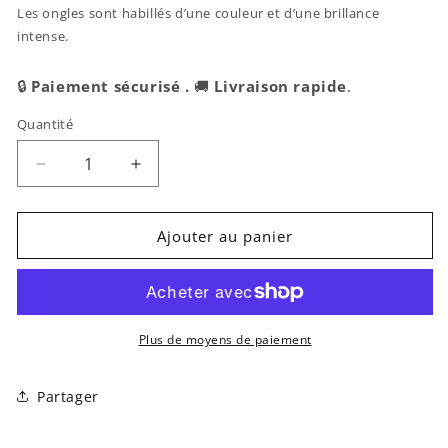
Les ongles sont habillés d’une couleur et d’une brillance
intense.
🔒
Paiement sécurisé .
🚚
Livraison rapide
.
Quantité
Réduire
Augmenter
la
la
quantité
quantité
de
de
Ajouter au panier
Andreia
Andreia
Professional
Professional
|
|
Vernis
Vernis
semi-
semi-
Plus de moyens de paiement
permanent
permanent
n°268
n°268
Partager
-
-
10,5ml
10,5ml