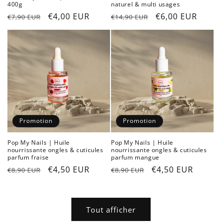
400g
naturel & multi usages
Prix
Prix
€4,00 EUR
Prix
Prix
€6,00 EUR
€7,90 EUR
€14,90 EUR
habituel
promotionnel
habituel
promotionnel
Promotion
Promotion
Pop My Nails | Huile
Pop My Nails | Huile
nourrissante ongles & cuticules
nourrissante ongles & cuticules
parfum fraise
parfum mangue
Prix
Prix
€4,50 EUR
Prix
Prix
€4,50 EUR
€8,90 EUR
€8,90 EUR
habituel
promotionnel
habituel
promotionnel
Tout afficher