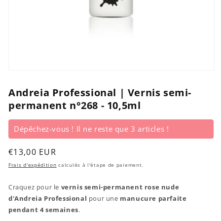
Ouvrir
le
média
Andreia Professional | Vernis semi-
1
permanent n°268 - 10,5ml
dans
une
fenêtre
modale
Dépêchez-vous ! Il ne reste que 3 articles !
Prix
€13,00 EUR
habituel
Frais d'expédition
calculés à l'étape de paiement.
Craquez pour le
vernis semi-permanent rose nude
d'Andreia Professional
pour une
manucure parfaite
pendant 4 semaines
.