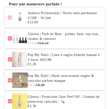
Pour une manucure parfaite !
Andreia Professional | Vernis semi-permanent
n°268 - 10,5ml
€13,00
Claresa | Pack de Base : primer, base, top coat,
cleaner & remover
€15,00
€18,20
Pop My Nails | Lime à ongles blanche banane à
2 faces 100/180
€1,20
Pop My Nails | Huile nourrissante ongles &
cuticules parfum mangue
€4,50
€8,90
Claresa | Protection Gum Peel Off - Gomme de
protection cuticules - 5g
€2,36