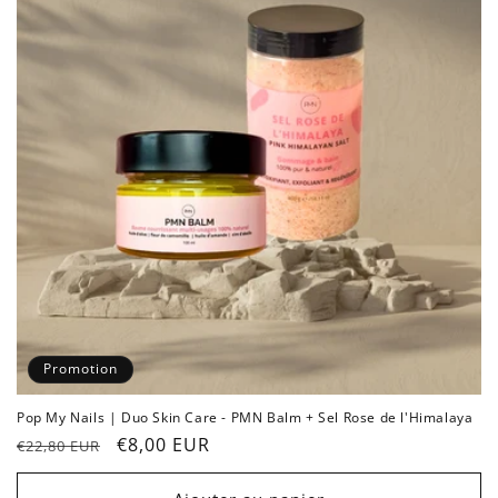
Promotion
Pop My Nails | Duo Skin Care - PMN Balm + Sel Rose de l'Himalaya
Prix
Prix
€8,00 EUR
€22,80 EUR
habituel
promotionnel