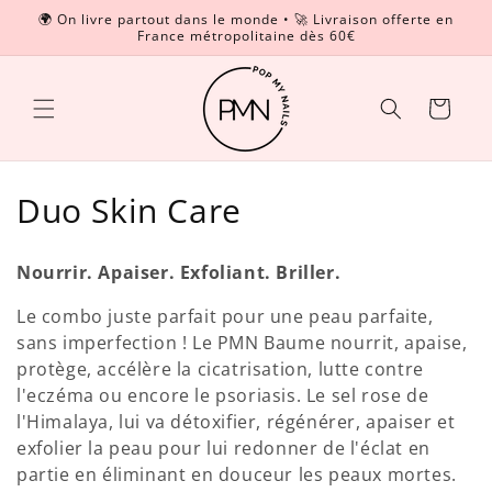
et
🌍 On livre partout dans le monde • 🚀 Livraison offerte en
passer
France métropolitaine dès 60€
Read
au
contenu
the
Privacy
Panier
Policy
C
Duo Skin Care
o
Nourrir. Apaiser. Exfoliant. Briller.
l
Le combo juste parfait pour une peau parfaite,
l
sans imperfection ! Le PMN Baume nourrit, apaise,
protège, accélère la cicatrisation, lutte contre
e
l'eczéma ou encore le psoriasis. Le sel rose de
c
l'Himalaya, lui va détoxifier, régénérer, apaiser et
exfolier la peau pour lui redonner de l'éclat en
t
partie en éliminant en douceur les peaux mortes.