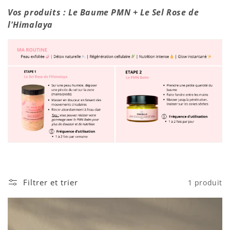
i
Vos produits : Le Baume PMN + Le Sel Rose de
o
l'Himalaya
n
:
Filtrer et trier
1 produit